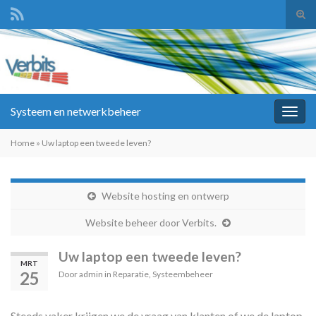
Tog
zoek
Search for:
Systeem en netwerkbeheer
Togg
navig
Home
»
Uw laptop een tweede leven?
Website hosting en ontwerp
Website beheer door Verbits.
Uw laptop een tweede leven?
MRT
25
Door
admin
in
Reparatie
,
Systeembeheer
Steeds vaker krijgen we de vraag van klanten of we de laptop