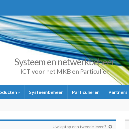
Systeem en netwerkbeheer
ICT voor het MKB en Particulier
oducten
Systeembeheer
Particulieren
Partners
Uw laptop een tweede leven?