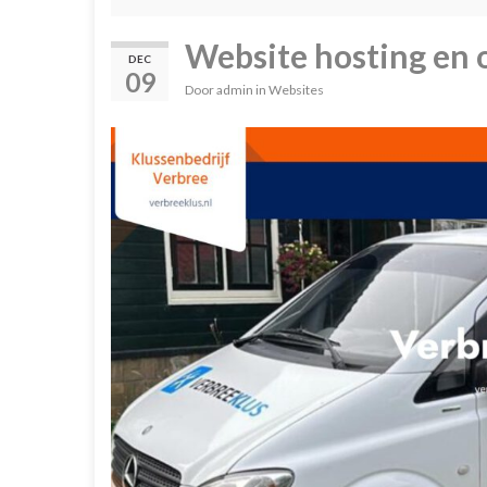
Website hosting en
DEC
09
Door
admin
in
Websites