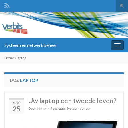
Tog
zoek
Search for:
Systeem en netwerkbeheer
Togg
navig
Home
»
laptop
TAG:
LAPTOP
Uw laptop een tweede leven?
MRT
25
Door
admin
in
Reparatie
,
Systeembeheer