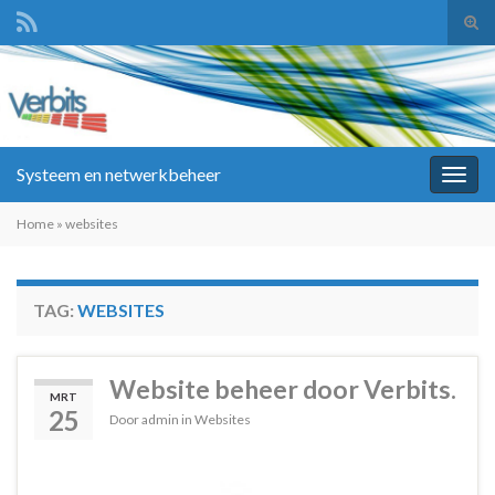
Tog
zoek
Search for:
Systeem en netwerkbeheer
Togg
navig
Home
»
websites
TAG:
WEBSITES
Website beheer door Verbits.
MRT
25
Door
admin
in
Websites