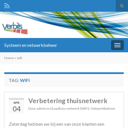
Tog
zoek
Search for:
Systeem en netwerkbeheer
Togg
navig
Home
»
wifi
TAG:
WIFI
Verbetering thuisnetwerk
APR
04
Door
admin
in
Draadloos netwerk (WiFi)
,
Netwerkbeheer
Zaterdag hebben we bij een van onze klanten een